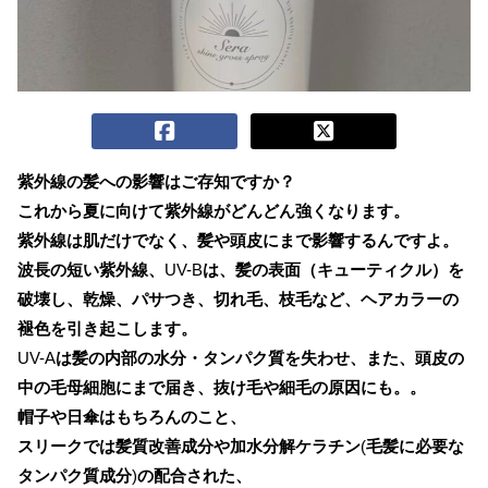
紫外線の髪への影響はご存知ですか？
これから夏に向けて紫外線がどんどん強くなります。
紫外線は肌だけでなく、髪や頭皮にまで影響するんですよ。
波長の短い紫外線、
UV-B
は、髪の表面（キューティクル）を
破壊し、乾燥、パサつき、切れ毛、枝毛など、ヘアカラーの
褪色を引き起こします。
UV-A
は髪の内部の水分・タンパク質を失わせ、また、頭皮の
中の毛母細胞にまで届き、抜け毛や細毛の原因にも。。
帽子や日傘はもちろんのこと、
スリークでは髪質改善成分や加水分解ケラチン
(
毛髪に必要な
タンパク質成分
)
の配合された、