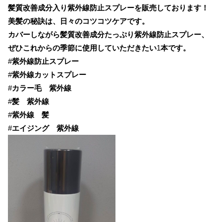
髪質改善成分入り紫外線防止スプレーを販売しております！
美髪の秘訣は、日々のコツコツケアです。
カバーしながら髪質改善成分たっぷり紫外線防止スプレー、
ぜひこれからの季節に使用していただきたい
1
本です。
#
紫外線防止スプレー
#
紫外線カットスプレー
#
カラー毛 紫外線
#
髪 紫外線
#
紫外線 髪
#
エイジング 紫外線