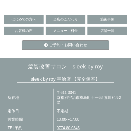
はじめての方へ
当店のこだわり
施術事例
お客様の声
メニュー・料金
店舗一覧
ご予約・お問い合わせ
髪質改善サロン sleek by roy
sleek by roy 宇治店 【完全個室】
〒611-0041
所在地
京都府宇治市槇島町十一68 荒川ビル2
階
定休日
不定期
営業時間
10:00〜17:00
TEL予約
0774-80-0345