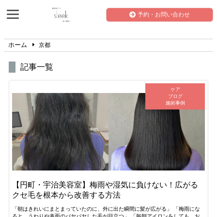
予約・お問い合わせ
ホーム
京都
記事一覧
ケア
ブログ
施術事例
【円町・宇治美容室】梅雨や湿気に負けない！広がる
クセ毛を根本から改善する方法
「朝はきれいにまとまっていたのに、外に出た瞬間に髪が広がる」 「梅雨にな
ると、うねりや表面のパヤパヤした毛が目立つ」 「毎朝アイロンをしても、お